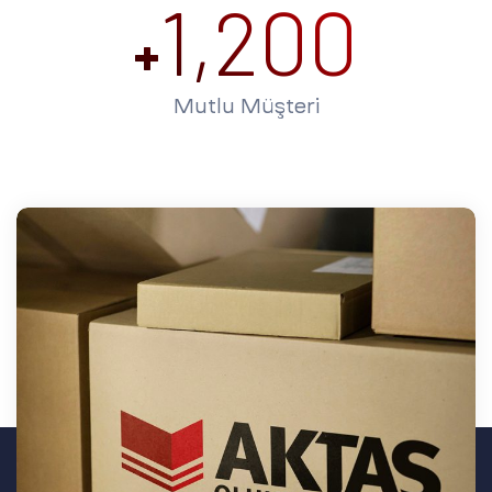
1,200
+
Mutlu Müşteri
25,000
+
Ton / Yıllık Üretim