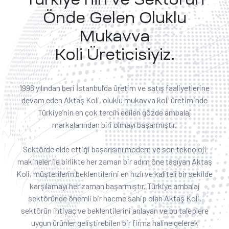
Önde Gelen Oluklu
Mukavva
Koli Üreticisiyiz.
1996 yılından beri İstanbul’da üretim ve satış faaliyetlerine
devam eden Aktaş Koli, oluklu mukavva koli üretiminde
Türkiye’nin en çok tercih edilen gözde ambalaj
markalarından biri olmayı başarmıştır.
Sektörde elde ettiği başarısını modern ve son teknoloji
makineler ile birlikte her zaman bir adım öne taşıyan Aktaş
Koli, müşterilerin beklentilerini en hızlı ve kaliteli bir şekilde
karşılamayı her zaman başarmıştır. Türkiye ambalaj
sektöründe önemli bir hacme sahip olan Aktaş Koli,
sektörün ihtiyaç ve beklentilerini anlayan ve bu taleplere
uygun ürünler geliştirebilen bir firma haline gelerek